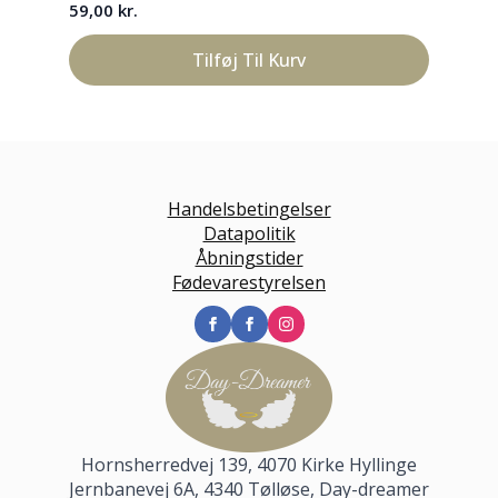
59,00
kr.
149
Tilføj Til Kurv
Handelsbetingelser
Datapolitik
Åbningstider
Fødevarestyrelsen
Hornsherredvej 139, 4070 Kirke Hyllinge
Jernbanevej 6A, 4340 Tølløse, Day-dreamer