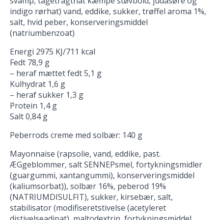
svamp, tågetragthat kæmpe støvbold, judasøre og
indigo rørhat) vand, eddike, sukker, trøffel aroma 1%,
salt, hvid peber, konserveringsmiddel
(natriumbenzoat)
Energi 2975 KJ/711 kcal
Fedt 78,9 g
– heraf mættet fedt 5,1 g
Kulhydrat 1,6 g
– heraf sukker 1,3 g
Protein 1,4 g
Salt 0,84 g
Peberrods creme med solbær: 140 g
Mayonnaise (rapsolie, vand, eddike, past.
ÆGgeblommer, salt SENNEPsmel, fortykningsmidler
(guargummi, xantangummi), konserveringsmiddel
(kaliumsorbat)), solbær 16%, peberod 19%
(NATRIUMDISULFIT), sukker, kirsebær, salt,
stabilisator (modifiseretstivelse (acetyleret
distivelseadipat), maltodextrin, fortykningsmiddel