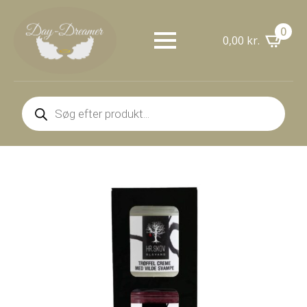
0
0,00
kr.
Products
search