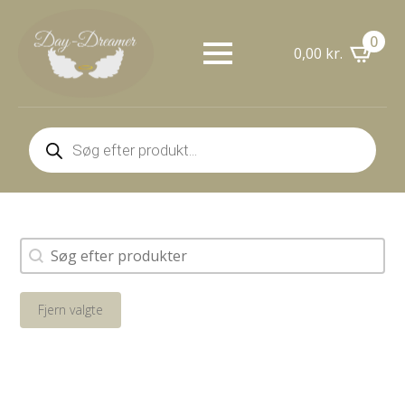
0
0,00
kr.
Products
search
Søg
Search content
Fjern valgte