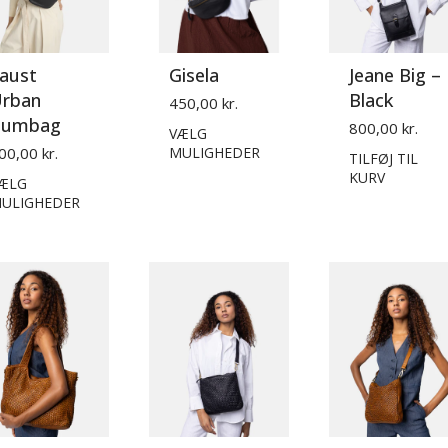
aust
Gisela
Jeane Big –
rban
Black
450,00 kr.
Bumbag
800,00 kr.
VÆLG
00,00 kr.
MULIGHEDER
TILFØJ TIL
KURV
ÆLG
ULIGHEDER