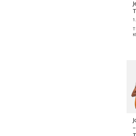
J
T
1
T
K
J
–
T