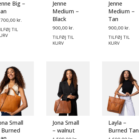
enne Big –
Jenne
Jenne
an
Medium –
Medium –
Black
Tan
.700,00 kr.
900,00 kr.
900,00 kr.
ILFØJ TIL
URV
TILFØJ TIL
TILFØJ TIL
KURV
KURV
ona Small
Jona Small
Layla –
 Burned
– walnut
Burned Tan
an