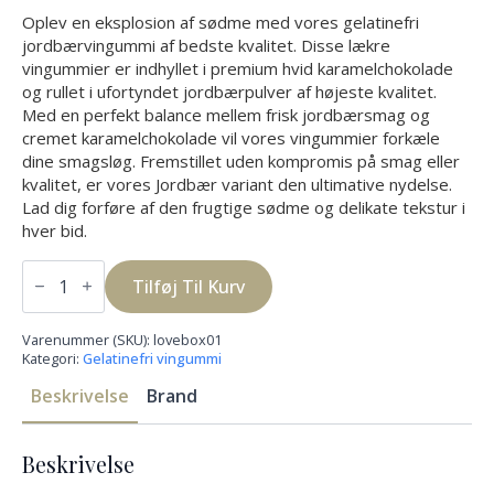
Oplev en eksplosion af sødme med vores gelatinefri
jordbærvingummi af bedste kvalitet. Disse lækre
vingummier er indhyllet i premium hvid karamelchokolade
og rullet i ufortyndet jordbærpulver af højeste kvalitet.
Med en perfekt balance mellem frisk jordbærsmag og
cremet karamelchokolade vil vores vingummier forkæle
dine smagsløg. Fremstillet uden kompromis på smag eller
kvalitet, er vores Jordbær variant den ultimative nydelse.
Lad dig forføre af den frugtige sødme og delikate tekstur i
hver bid.
LOVE
EDITION
Tilføj Til Kurv
-
STRAWBERRY
WINEGUM
Varenummer (SKU):
lovebox01
250g
Kategori:
Gelatinefri vingummi
antal
Beskrivelse
Brand
Beskrivelse