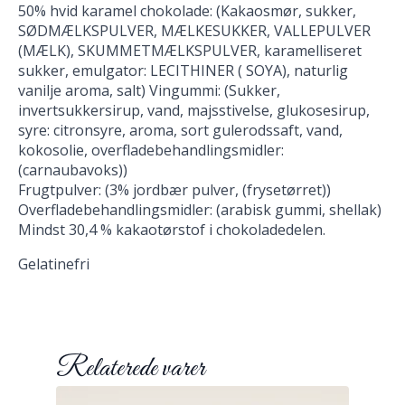
50% hvid karamel chokolade: (Kakaosmør, sukker,
SØDMÆLKSPULVER, MÆLKESUKKER, VALLEPULVER
(MÆLK), SKUMMETMÆLKSPULVER, karamelliseret
sukker, emulgator: LECITHINER ( SOYA), naturlig
vanilje aroma, salt) Vingummi: (Sukker,
invertsukkersirup, vand, majsstivelse, glukosesirup,
syre: citronsyre, aroma, sort gulerodssaft, vand,
kokosolie, overfladebehandlingsmidler:
(carnaubavoks))
Frugtpulver: (3% jordbær pulver, (frysetørret))
Overfladebehandlingsmidler: (arabisk gummi, shellak)
Mindst 30,4 % kakaotørstof i chokoladedelen.
Gelatinefri
Relaterede varer