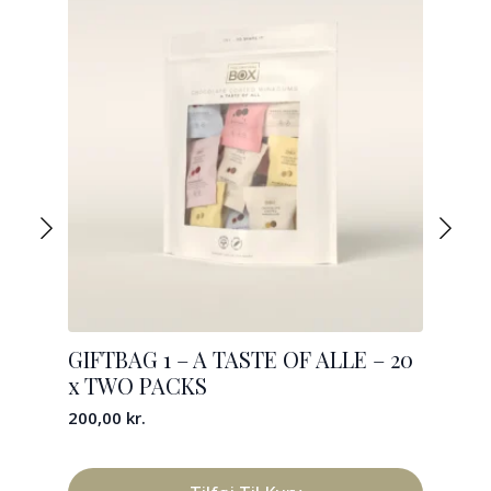
GIFTBAG 1 – A TASTE OF ALLE – 20
GIF
x TWO PACKS
x 
SE
200,00
kr.
200