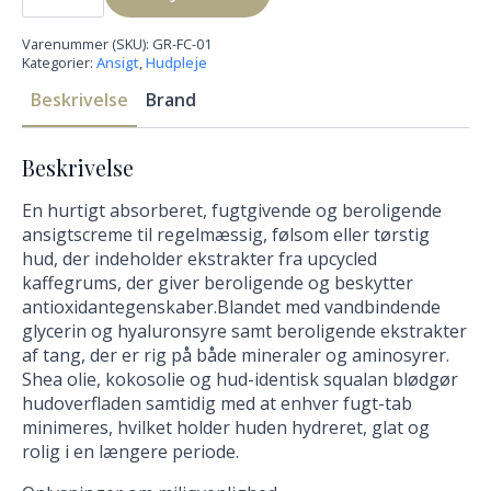
Ansigtscreme
(50
ml)
Varenummer (SKU):
GR-FC-01
-
Kategorier:
Ansigt
,
Hudpleje
ansigtscreme
med
Beskrivelse
Brand
hyaluronsyre
antal
Beskrivelse
En hurtigt absorberet, fugtgivende og beroligende
ansigtscreme til regelmæssig, følsom eller tørstig
hud, der indeholder ekstrakter fra upcycled
kaffegrums, der giver beroligende og beskytter
antioxidantegenskaber.Blandet med vandbindende
glycerin og hyaluronsyre samt beroligende ekstrakter
af tang, der er rig på både mineraler og aminosyrer.
Shea olie, kokosolie og hud-identisk squalan blødgør
hudoverfladen samtidig med at enhver fugt-tab
minimeres, hvilket holder huden hydreret, glat og
rolig i en længere periode.