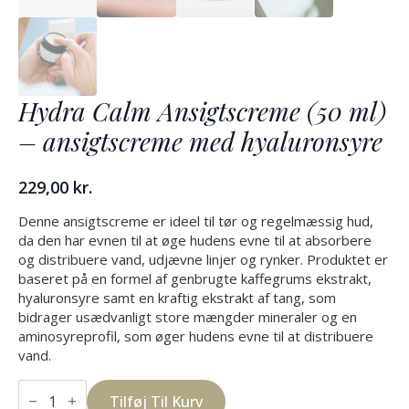
Hydra Calm Ansigtscreme (50 ml)
– ansigtscreme med hyaluronsyre
229,00
kr.
Denne ansigtscreme er ideel til tør og regelmæssig hud,
da den har evnen til at øge hudens evne til at absorbere
og distribuere vand, udjævne linjer og rynker. Produktet er
baseret på en formel af genbrugte kaffegrums ekstrakt,
hyaluronsyre samt en kraftig ekstrakt af tang, som
bidrager usædvanligt store mængder mineraler og en
aminosyreprofil, som øger hudens evne til at distribuere
vand.
Hydra
Calm
Tilføj Til Kurv