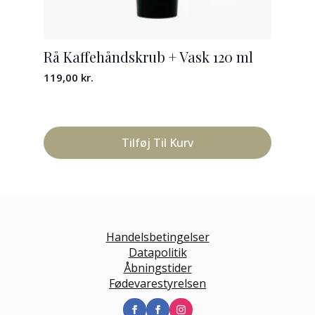
Rå Kaffehåndskrub + Vask 120 ml
The
all
119,00
kr.
129
Tilføj Til Kurv
Handelsbetingelser
Datapolitik
Åbningstider
Fødevarestyrelsen