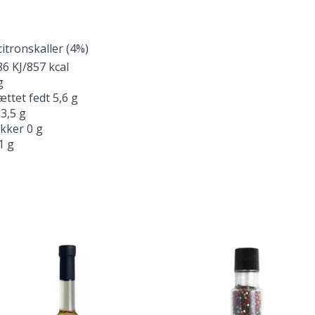
citronskaller (4%)
6 KJ/857 kcal
g
ttet fedt 5,6 g
3,5 g
ukker 0 g
1 g