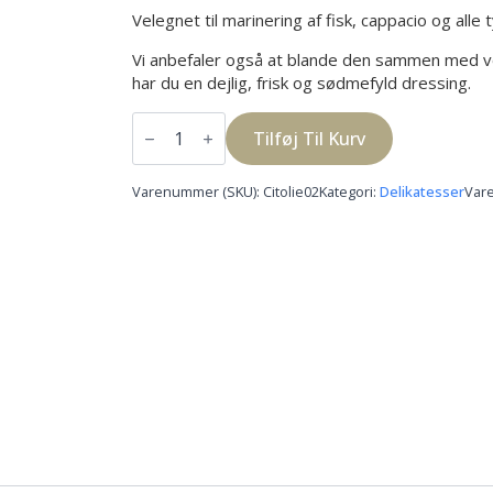
Velegnet til marinering af fisk, cappacio og alle 
Vi anbefaler også at blande den sammen med v
har du en dejlig, frisk og sødmefyld dressing.
Citron
Olie
Tilføj Til Kurv
antal
Varenummer (SKU):
Citolie02
Kategori:
Delikatesser
Var