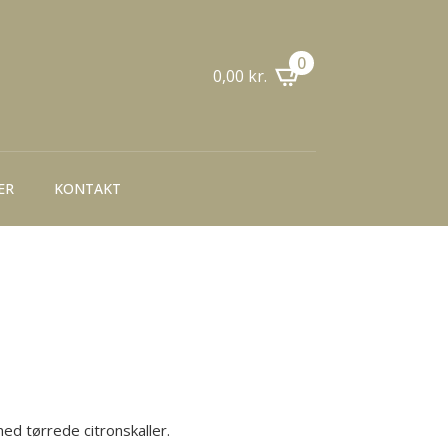
0
0,00
kr.
ER
KONTAKT
med tørrede citronskaller.