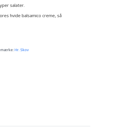
typer salater.
ores hvide balsamico creme, så
emærke:
Hr. Skov