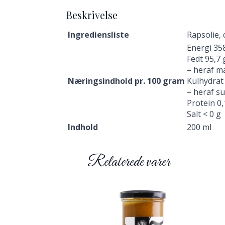
Beskrivelse
Ingrediensliste
Rapsolie, 
Energi 358
Fedt 95,7 
– heraf mæ
Næringsindhold pr. 100 gram
Kulhydrat 
– heraf s
Protein 0,
Salt < 0 g
Indhold
200 ml
Relaterede varer