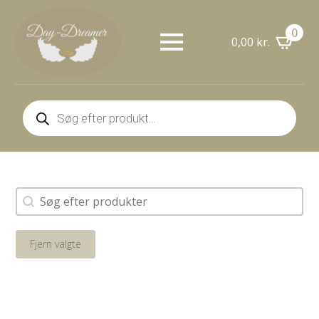
0
0,00
kr.
Products
search
Søg
Search content
Fjern valgte